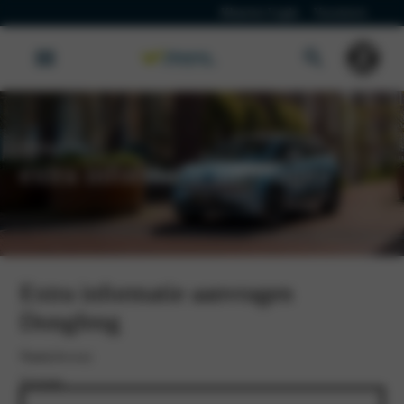
Klanten Login
Vacatures
Dongfeng
extra informatie aanvragen
Extra informatie aanvragen
Dongfeng
Naam
(Vereist)
Voornaam