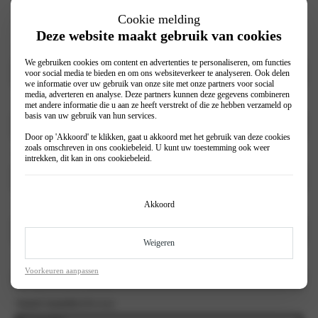
Heer
Cookie melding
Mevrouw
Deze website maakt gebruik van cookies
Voornaam
(Vereist)
We gebruiken cookies om content en advertenties te personaliseren, om functies
voor social media te bieden en om ons websiteverkeer te analyseren. Ook delen
we informatie over uw gebruik van onze site met onze partners voor social
media, adverteren en analyse. Deze partners kunnen deze gegevens combineren
Achternaam
(Vereist)
met andere informatie die u aan ze heeft verstrekt of die ze hebben verzameld op
basis van uw gebruik van hun services.
Door op 'Akkoord' te klikken, gaat u akkoord met het gebruik van deze cookies
zoals omschreven in ons
cookiebeleid
. U kunt uw toestemming ook weer
E-mailadres
(Vereist)
intrekken, dit kan in ons
cookiebeleid
.
Akkoord
Telefoonnummer
(Vereist)
Weigeren
Selecteer vestiging
(Vereist)
Voorkeuren aanpassen
Aantal maanden
(Vereist)