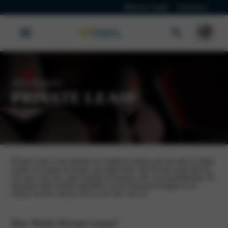
Klanten Login
Vacatures
Alfa Romeo
PRIVATE LEASE
Private Lease is een slimme en zorgeloze manier om een auto te rijden
zonder de zorgen en kosten van eigen bezit. Bij Private Lease huur je
een auto voor een vaste looptijd en betaal je een vast maandbedrag. De
leaseauto blijft daarbij eigendom van de leasemaatschappij en na
afloop van het contract lever je de auto weer in.
Hoe Werkt Private Lease?