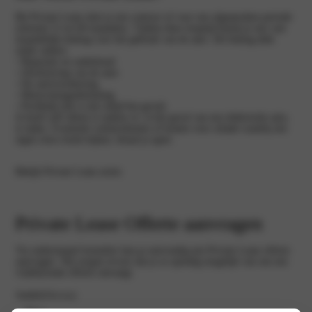
Bij Private Lease sluit je een contract af voor een afgesproken periode
(meestal 12 tot 60 maanden). Tijdens deze looptijd betaal je een vast
maandelijks bedrag voor het gebruik van de auto. Dit bedrag dekt
onder andere:
• Reparatie en onderhoud
• Afschrijving van de auto
• De autoverzekering
• Motorrijtuigenbelasting
• Pechhulp (dit is niet altijd het geval)
Je hoeft zelf alleen te tanken of, in het geval van een elektrische auto,
te laden. Eventuele verkeersboetes of kosten voor schade waarbij een
eigen risico komt kijken, betaal je apart.
Bekijk Private Lease acties
Private Lease Offerte aanvragen
Via onderstaand formulier kun je eenvoudig een Private Lease offerte
aanvragen. Wij zorgen ervoor dat je zo spoedig mogelijk van ons een
vrijblijvende offerte ontvangt.
Aanhef
(Vereist)