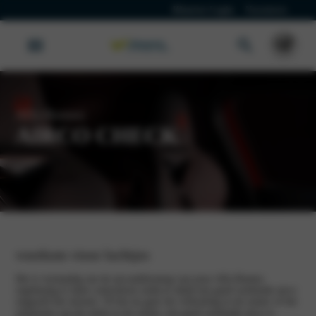
Klanten Login
Vacatures
Alfa Romeo
AIRCO CHECK
Werkplaatsafpraak
voorkom vieze luchtjes
Het is verstandig om de airconditioning van jouw Alfa Romeo
regelmatig te laten controleren zodat je altijd een goed werkende airco
ongeacht het seizoen. Of het nu gaat om verkoeling in de zomer of het
ontdooien van de ruiten in de winter, een goed werkende airco is