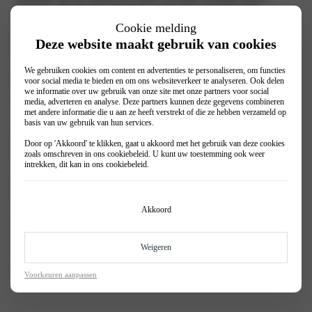
essentieel. Bij Wassink Autogroep voeren onze gecertificeerde
monteurs een uitgebreide airco-check uit. We controleren het
Cookie melding
koudemiddelpeil, testen de compressor en inspecteren het systeem op
Deze website maakt gebruik van cookies
mogelijke lekkages. Zo zorgen we ervoor dat de airco blijft presteren
zoals het hoort.
We gebruiken cookies om content en advertenties te personaliseren, om functies
Maak snel een afspraak voor een Alfa Romeo Airco Check voor slechts
voor social media te bieden en om ons websiteverkeer te analyseren. Ook delen
€ 19,95 bij Wassink Autogroep.
we informatie over uw gebruik van onze site met onze partners voor social
media, adverteren en analyse. Deze partners kunnen deze gegevens combineren
vrijblijvende offerte
met andere informatie die u aan ze heeft verstrekt of die ze hebben verzameld op
Wat zijn de gevolgen van geen airco onderhoud?
basis van uw gebruik van hun services.
Door op 'Akkoord' te klikken, gaat u akkoord met het gebruik van deze cookies
Een slecht onderhouden aircosysteem kan zich vullen met schimmels
zoals omschreven in ons
cookiebeleid
. U kunt uw toestemming ook weer
en bacteriën. In 60% van de aircosystemen is dit het geval. Dit is niet
intrekken, dit kan in ons
cookiebeleid
.
alleen schadelijk voor de luchtkwaliteit in je auto, maar ook voor de
gezondheid van jou en je passagiers. Door regelmatig onderhoud te
plegen, kunnen dergelijke problemen snel worden opgelost. Want jij
wilt toch in een frisse en schonen auto rijden? Laat daarom tijdig de
Akkoord
Alfa Romeo Airco Check uitvoeren.
Weigeren
Maak eenvoudig een werkplaatsafspraak
Voorkeuren aanpassen