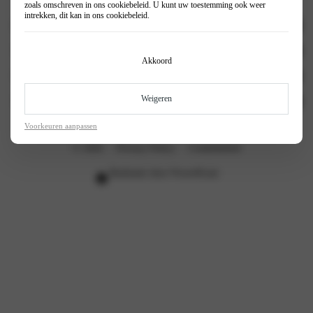
zoals omschreven in ons
cookiebeleid
. U kunt uw toestemming ook weer
intrekken, dit kan in ons
cookiebeleid
.
Personenauto's
Mhero 01
Wassink Autogroep
Akkoord
Werkplaatsafspraak
Mhero vestigingen
Nieuws
Weigeren
Mhero Arnhem
Stel je vraag
Autoverzekering
Mhero Venlo
Contact
Voorkeuren aanpassen
Merken
Vestigingen
© 2026
Privacy Policy
Cookiebeleid
Acties
Algemene voorwaarden
Realisatie door PowerKraut