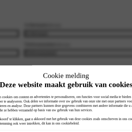
Achternaam
(Vereist)
Telefoonnummer
(Vereist)
Cookie melding
Deze website maakt gebruik van cookie
 cookies om content en advertenties te personaliseren, om functies voor social media te biede
er te analyseren. Ook delen we informatie over uw gebruik van onze site met onze partners voo
Tijd
(Vereist)
teren en analyse. Deze partners kunnen deze gegevens combineren met andere informatie die u a
 die ze hebben verzameld op basis van uw gebruik van hun services.
:
U
M
r
i
oord' te klikken, gaat u akkoord met het gebruik van deze cookies zoals omschreven in ons
co
temming ook weer intrekken, dit kan in ons
cookiebeleid
.
e
n
n
u