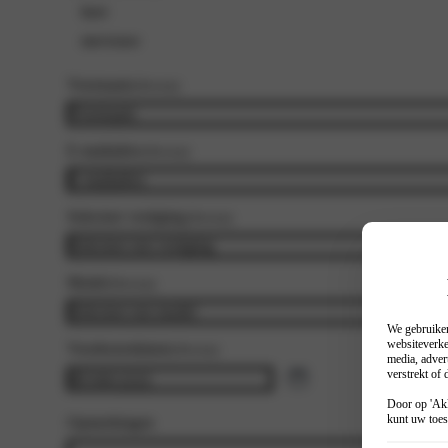
heer
mevrouw
Voornaam
(Vereist)
E-mailadres
(Vereist)
Selecteer vestiging
(Vereist)
Model
(Vereist)
We gebruiken
websiteverke
Voorkeursdatum
(Vereist)
media, adver
verstrekt of
Door op 'Akk
kunt uw toes
Opmerkingen