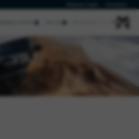
Klanten Login
Vacatures
erhoud en Service
Over ons
Nieuws