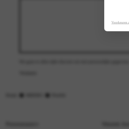
Voorkeuren 
We gaan te allen tijde discreet om met persoonlijke gegevens
Versturen
Home
MHERO
Proefrit
Personenauto's
Wassink Au