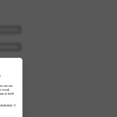
s
n en om ons
r social
an ze heeft
okiebeleid
. U