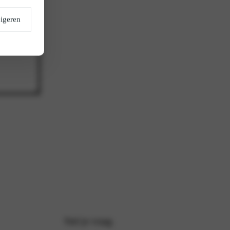
igeren
Stel je vraag