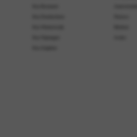
Kia Boxmeer
Autoverzek
Kia Doetinchem
Nieuws
Kia Winterswijk
Merken
Kia Nijmegen
Acties
Kia Zutphen