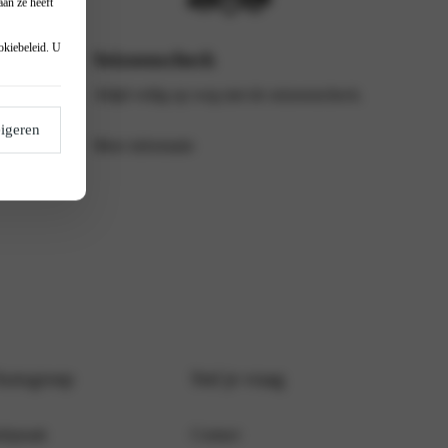
an ze heeft
okiebeleid
. U
Seizoenscheck
 die niet
Altijd veilig op weg met de seizoenscheck.
igeren
Meer informatie
Autogroep
Stel je vraag
fspraak
Contact