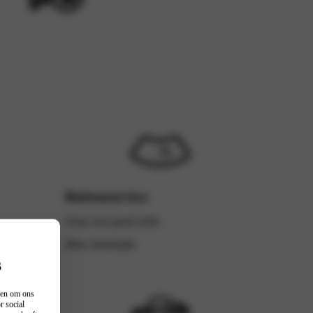
Ruitenservice
Zorg voor goed zicht.
Meer informatie
s
n en om ons
r social