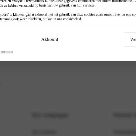
teren en analyse. Deze partners kunnen deze gegevens combineren met andere informatie die u a
 die ze hebben verzameld op basis van uw gebruik van hun services.
oord' te klikken, gaat u akkoord met het gebruik van deze cookies zoals omschreven in ons
co
check
Accu Check
temming ook weer intrekken, dit kan in ons
cookiebeleid
.
irco regelmatig controleren voor
Niets is zo vervelend als een auto
oeling in de auto.
meer start.
Akkoord
We
rmatie
Meer informatie
aanpassen
Kia vestigingen
Wassink 
Kia Arnhem
Werkplaatsa