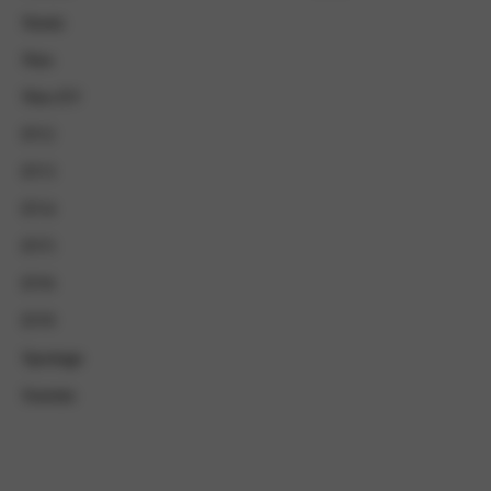
Stonic
Niro
Niro EV
EV2
EV3
EV4
EV5
EV6
EV9
Sportage
Sorento