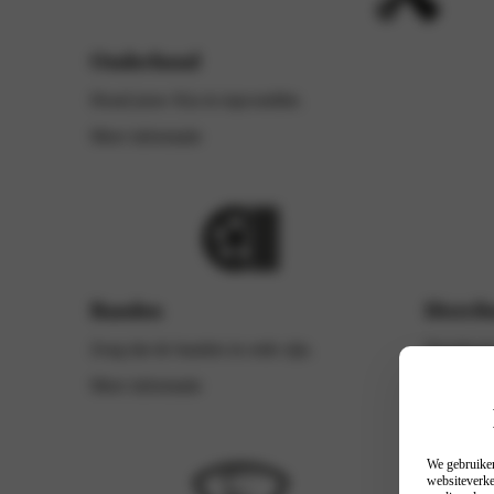
Onderhoud
Houd jouw Kia in topconditie.
Meer informatie
Banden
Distrib
Zorg dat de banden in orde zijn.
Distribut
Meer informatie
Meer info
We gebruiken
websiteverke