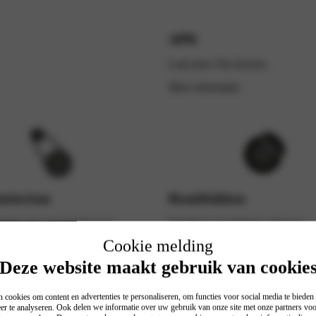
APK
Laat jouw Kia keuren.
Meer informatie
utieriem
Remblokken
ieriem aan vervanging toe?
Voorkom een langere remweg.
Cookie melding
rmatie
Meer informatie
Deze website maakt gebruik van cookie
 cookies om content en advertenties te personaliseren, om functies voor social media te biede
er te analyseren. Ook delen we informatie over uw gebruik van onze site met onze partners voo