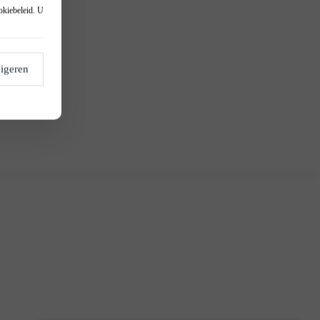
okiebeleid
. U
igeren