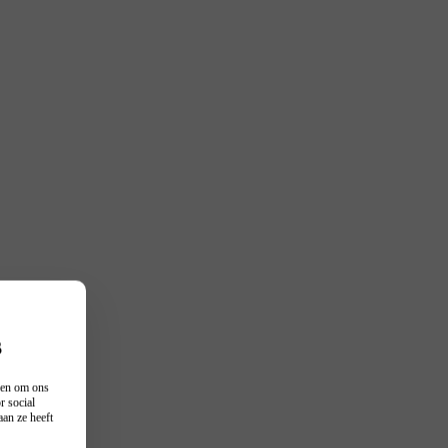
s
n en om ons
r social
an ze heeft