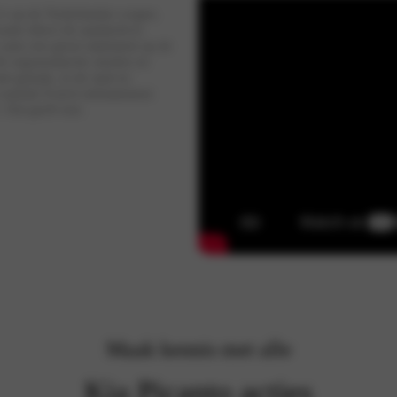
o’s op de Nederlandse wegen.
anto direct de aandacht te
 auto een groot statement op de
De ergonomische stoelen en
et gemak, in de stad en
 centrale 8-inch infotainment
 Dat geeft rust.
Maak kennis met alle
Kia Picanto acties