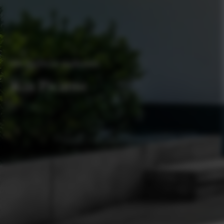
De perfecte stadsauto
Kia Picanto
Proefrit plannen