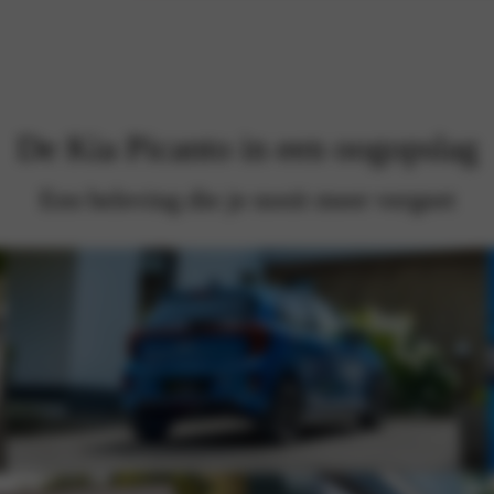
De Kia Picanto in een oogopslag
Een beleving die je nooit meer vergeet