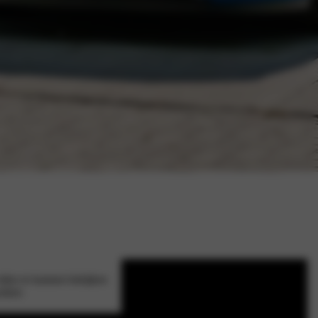
ideo te kunnen bekijken
okies