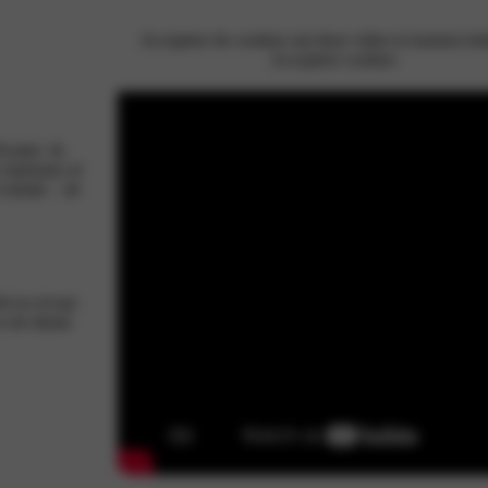
Accepteer de cookies om deze video te kunnen be
Accepteer cookies
canto. In
stadsauto al
 ruimte – de
it en ervaar
s de ideale