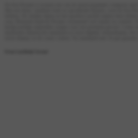
De Kia Picanto is al jaren een van de meest populaire compacte aut
Met een frisse, moderne look en opvallende kleuren, weet de Kia Pic
trekken. De strakke lijnen en het sportieve profiel maken deze kleine
weg. Binnenin biedt de Picanto verrassend veel ruimte en comfort. 
hoogwaardige materialen zorgen voor een premium gevoel. Cruise m
daarbuiten dankzij het standaard 4,2-inch digitale clusterdisplay, het
touch display en de cruise control. Nu standaard met 10 jaar garantie.
Private Lease
Bekijk Voorraad