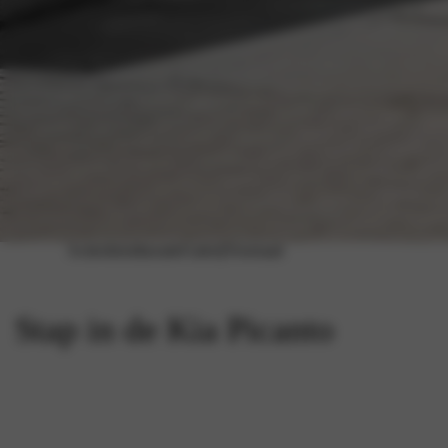
Acties
Inruiltaxatie
Galerij
Voorraad
Stap in de Kia Picanto