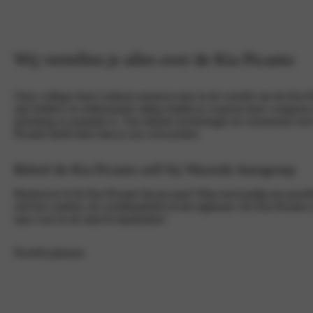
Wij vertellen je alles over de Kia Picanto
Onze collega Sam Lenkens neemt je mee in de wereld van de Kia Pi
zijn heldere en enthousiaste uitleg ontdek je waarom deze compacte 
jarenlang zo populair is. Van slimme technologie tot verrassend veel
Picanto biedt meer dan je zou verwachten.
Beleef de Kia Picanto zelf bij Wassink Autogroep
Benieuwd of de Kia Picanto bij jou past? Plan eenvoudig een proefr
zelf het comfort, de wendbaarheid en het rijplezier. De Kia Picanto i
auto voor in de stad én daarbuiten!
Proefrit plannen