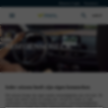
Klanten Login
Vacatures
Kia
SEIZOENSCHECK
Werkplaatsafspraak
Ieder seizoen heeft zijn eigen kenmerken
Elk seizoen brengt zijn eigen unieke omstandigheden met zich mee. De
zomer kan intens warm en zonnig zijn, terwijl de winter je vaak
confronteert met koude temperaturen en gure weersomstandigheden.
Om ervoor te zorgen dat je Kia optimaal presteert, is het belangrijk om