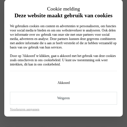
hem voor elk seizoen goed na te laten kijken. Een grondige check-up
zorgt ervoor dat jouw voertuig in topconditie is, of je nu in de zomer
Cookie melding
de zon opzoekt of in de winter veilig de kou trotseert. Laat je Kia snel
Deze website maakt gebruik van cookies
en eenvoudig controleren, zodat je altijd met vertrouwen de weg op
kunt, ongeacht het seizoen.
We gebruiken cookies om content en advertenties te personaliseren, om functies
Voor slechts €29,95 wordt jouw Kia grondig gecontroleerd op maar
voor social media te bieden en om ons websiteverkeer te analyseren. Ook delen
we informatie over uw gebruik van onze site met onze partners voor social
liefst 29 essentiële punten door onze gekwalificeerde en gecertificeerde
media, adverteren en analyse. Deze partners kunnen deze gegevens combineren
Kia monteurs. Tijdens de Kia Seizoenscheck worden onder andere de
met andere informatie die u aan ze heeft verstrekt of die ze hebben verzameld op
volgende belangrijke zaken nagekeken:
basis van uw gebruik van hun services.
Accu.
Door op 'Akkoord' te klikken, gaat u akkoord met het gebruik van deze cookies
Koelsysteem.
zoals omschreven in ons
cookiebeleid
. U kunt uw toestemming ook weer
Gordel en gordelspanning.
intrekken, dit kan in ons
cookiebeleid
.
Niveau koelvloeistof, motorolie en remvloeistof.
Schokbrekers.
Uitlaat.
Remmen.
Akkoord
Uitstroomtemperatuur airco.
Bij Wassink Autogroep vinden we het belangrijk dat jouw Kia altijd in
Weigeren
topconditie verkeert. Maak daarom snel de Kia seizoenscheck.
Veiligheid staat bij ons altijd voorop. Plan eenvoudig je afspraak via
onze werkplaatsplanner of kom langs bij één van onze Kia-vestigingen.
Voorkeuren aanpassen