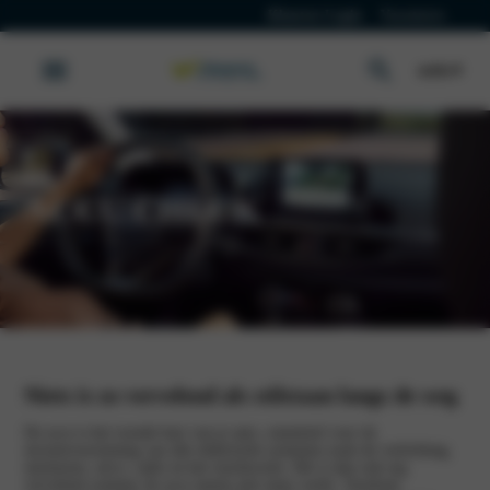
Klanten Login
Vacatures
Kia
ACCU CHECK
Werkplaatsafspraak
Niets is zo vervelend als stilstaan langs de weg
De accu is het tweede hart van je auto, essentieel voor de
stroomvoorziening van alle elektrische systemen zoals de verlichting,
startmotor, airco, radio en het touchscreen. Het is dan ook erg
vervelend wanneer de accu ineens niet meer werkt. Voorkom