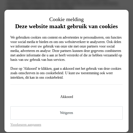
onverwachte problemen en laat tijdig een Kia accucheck uitvoeren,
zodat je altijd zorgeloos de weg op kunt.
Hoe werkt een accu en wat is de levensduur
Cookie melding
ervan?
Deze website maakt gebruik van cookies
Wanneer je de sleutel in het contact steekt, geeft de accu de benodigde
We gebruiken cookies om content en advertenties te personaliseren, om functies
energie om de startmotor te laten draaien. Deze start de motor, waarna
voor social media te bieden en om ons websiteverkeer te analyseren. Ook delen
de dynamo stroom genereert die weer naar de accu wordt
we informatie over uw gebruik van onze site met onze partners voor social
teruggevoerd. De levensduur van een accu varieert tussen de 3 en 6
media, adverteren en analyse. Deze partners kunnen deze gegevens combineren
jaar, afhankelijk van factoren zoals het merk van de auto, de accu en
met andere informatie die u aan ze heeft verstrekt of die ze hebben verzameld op
het gebruik ervan.
basis van uw gebruik van hun services.
Wat kost het vervangen van een accu?
Door op 'Akkoord' te klikken, gaat u akkoord met het gebruik van deze cookies
zoals omschreven in ons
cookiebeleid
. U kunt uw toestemming ook weer
intrekken, dit kan in ons
cookiebeleid
.
De kosten voor het vervangen van een accu verschillen per merk en
type, maar onze gecertificeerde Kia-monteurs zorgen altijd voor een
professionele service. Binnen ongeveer 20 minuten vervangen we de
accu van jouw Kia, zodat je snel weer op weg bent. Kom langs bij een
Akkoord
van onze Kia-vestigingen voor deskundig advies en een accucheck. Of
maak via onderstaande werkplaatsplanner eenvoudig een afspraak.
Weigeren
Voorkeuren aanpassen
Maak eenvoudig een werkplaatsafspraak