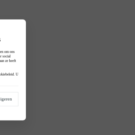
s
n en om ons
r social
an ze heeft
okiebeleid
. U
igeren