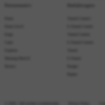
Personenauto's
Bedrijfswagens
Puma
Transit Connect
Puma Gen-E
E-Transit Courier
Kuga
Transit Custom
Capri
E-Transit Custom
Explorer
Transit
Mustang Mach-E
E-Transit
Bronco
Ranger
Raptor
© 2026
- Alle rechten voorbehouden
Privacy Policy
Coo