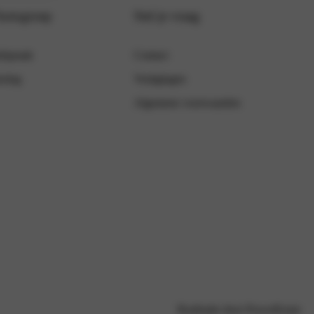
Autogroep
Stel je vraag
fspraak
Contact
ering
Vestigingen
Algemene voorwaarden
Realisatie door PowerKraut