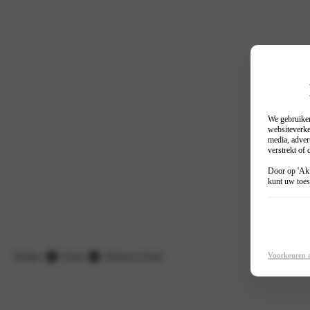
We gebruiken
websiteverke
media, adver
verstrekt of
Door op 'Akk
kunt uw toes
Home
Ford
Nieuws Ford
Voorkeuren 