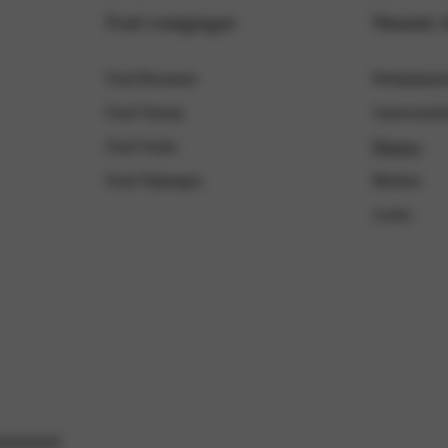
Ford vestigingen
Wassink 
Ford Boxmeer
Werkplaatsa
Ford Venray
Autoverzek
Ford Venlo
Nieuws
Ford Nijmegen
Merken
Acties
kiebeleid