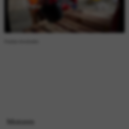
Prijslijst downloaden
Motoren