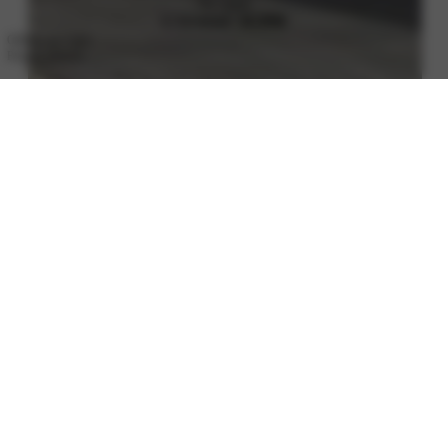
Nu vanaf
€ 32.666
€ 30.898
Offerte aanvragen
Proefrit plannen
Design en Techniek