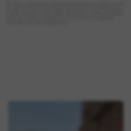
De Plug-in Hybride uitvoering levert een maximaal vermogen van 150
pk. Met de Transit Connect Plug-in Hybrid kan tot wel 118 kilometer
volledig elektrisch worden gereden. De efficiënte EcoBlue-dieselmotor
levert een maximaal vermogen van 102 of 112 pk en is optioneel
beschikbaar met vierwielaandrijving.