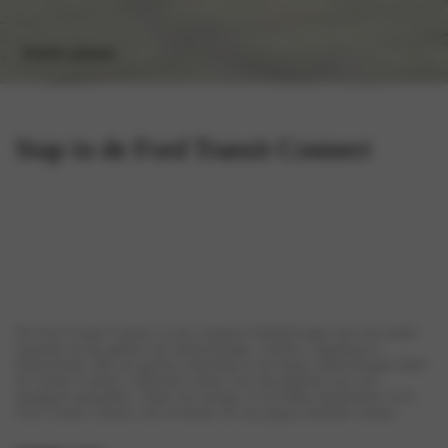
Proefrit plannen
Stap in de Ford Transit Connect
De Ford Transit Connect is een compacte bedrijfswagen met een sterke
reputatie op het gebied van laadvermogen, comfort, rijgedrag en
betrouwbaar. Met een grotere afmeting en een hoger laadvermogen biedt
de Transit Connect voldoende ruimte voor het plaatsen van twee
standaard europallets. Naast een zuinige 2.0 EcoBlue dieselmotor is de
Ford Transit Connect ook leverbaar als een plug-in hybride variant.