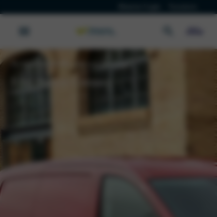
Klanten Login
Vacatures
De bestelwagen die doet wat jij vraagt
Ford Transit Connect