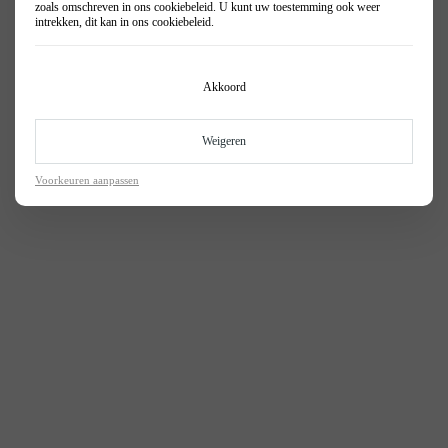
zoals omschreven in ons
cookiebeleid
. U kunt uw toestemming ook weer
Giulia
Acties
intrekken, dit kan in ons
cookiebeleid
.
Giulia Quadrifoglio
Akkoord
Weigeren
Voorkeuren aanpassen