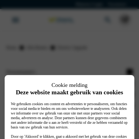
Klanten Login
Vacatures
Home
Alfa Romeo
Electric Upgrade
Personenauto's
Junior Ibrida
Alfa Romeo vestigingen
Cookie melding
Deze website maakt gebruik van cookies
Junior Elettrica
Alfa Romeo Hengelo | Service locatie
Wassink Autogroep
Tonale
Alfa Romeo Velp
We gebruiken cookies om content en advertenties te personaliseren, om functies
Werkplaatsafspraak
Stel je vraag
voor social media te bieden en om ons websiteverkeer te analyseren. Ook delen
Tonale Plug-in Hybrid
we informatie over uw gebruik van onze site met onze partners voor social
Autoverzekering
Contact
media, adverteren en analyse. Deze partners kunnen deze gegevens combineren
Stelvio
met andere informatie die u aan ze heeft verstrekt of die ze hebben verzameld op
Nieuws
Algemene voorwaarden
© 2026
Privacy Policy
Cookiebeleid
basis van uw gebruik van hun services.
Stelvio Quadrifoglio
Merken
Door op 'Akkoord' te klikken, gaat u akkoord met het gebruik van deze cookies
Realisatie door PowerKraut