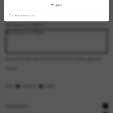
Weigeren
Kenteken
Voorkeuren aanpassen
Hoe kunnen we je helpen?
*
We gaan te allen tijde discreet om met persoonlijke gegevens.
Verstuur
Home
Leapmotor
Contact
Personenauto's