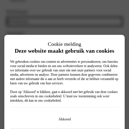
Bedrijfsnaam
Voornaam
*
Cookie melding
Deze website maakt gebruik van cookies
Achternaam
*
We gebruiken cookies om content en advertenties te personaliseren, om functies
voor social media te bieden en om ons websiteverkeer te analyseren. Ook delen
we informatie over uw gebruik van onze site met onze partners voor social
media, adverteren en analyse. Deze partners kunnen deze gegevens combineren
E-mailadres
*
met andere informatie die u aan ze heeft verstrekt of die ze hebben verzameld op
basis van uw gebruik van hun services.
Door op 'Akkoord' te klikken, gaat u akkoord met het gebruik van deze cookies
zoals omschreven in ons
cookiebeleid
. U kunt uw toestemming ook weer
Telefoonnummer
*
intrekken, dit kan in ons
cookiebeleid
.
Selecteer vestiging
*
Akkoord