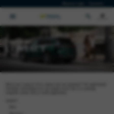
Klanten Login
Vacatures
Leapmotor
CONTACT
Heb je een vraag of wil je contact met ons opnemen? Vul onderstaand
formulier eenvoudig in en wij zorgen ervoor dat er zo spoedig
mogelijk contact met je wordt opgenomen.
Aanhef
*
Heer
Mevrouw