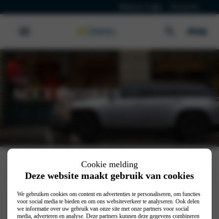
Klanten Login
Vacatures
Jeep
ACCESSOIRES
Werkplaatsafspraak
Cookie melding
Deze website maakt gebruik van cookies
Maak jouw Jeep nog completer
Elke dag is een nieuw avontuur in jouw Jeep. Met het uitgebreide
We gebruiken cookies om content en advertenties te personaliseren, om functies
assortiment Jeep accessoires geef je jouw auto een persoonlijke touch.
voor social media te bieden en om ons websiteverkeer te analyseren. Ook delen
we informatie over uw gebruik van onze site met onze partners voor social
Of je nu kiest voor geavanceerde technologie, extra
media, adverteren en analyse. Deze partners kunnen deze gegevens combineren
veiligheidsvoorzieningen of robuuste offroad-upgrades, er zijn talloze