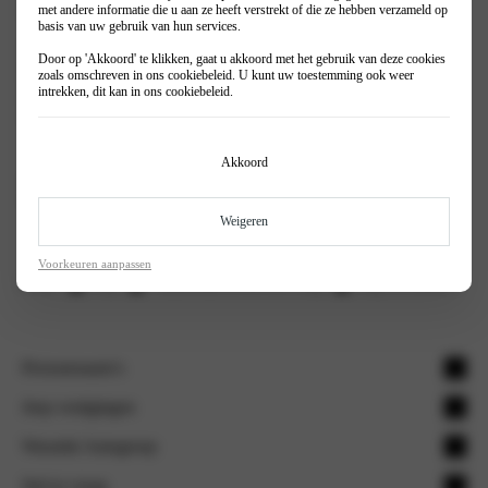
met andere informatie die u aan ze heeft verstrekt of die ze hebben verzameld op
mogelijkheden om jouw Jeep helemaal naar wens aan te passen
basis van uw gebruik van hun services.
onze verkoopadviseurs helpen je graag met het personaliseren van
Door op 'Akkoord' te klikken, gaat u akkoord met het gebruik van deze cookies
jouw Jeep door middel van originele accessoires. Dit kan direct gedaan
zoals omschreven in ons
cookiebeleid
. U kunt uw toestemming ook weer
worden bij de aankoop van een nieuwe Jeep of als je naderhand toch
intrekken, dit kan in ons
cookiebeleid
.
nog een trekhaak wilt. Bekijk via onderstaande button alle accessoires
of vraag direct een offerte aan.
Akkoord
Bekijk alle accessoires
Offerte aanvragen
Weigeren
Voorkeuren aanpassen
Home
Jeep
Onderhoud en service | Jeep
Jeep Accessoires
Personenauto's
Avenger
Jeep vestigingen
Avenger 100% elektrisch
Jeep Hengelo
Wassink Autogroep
Compass e-Hybride
Jeep Doetinchem | Serivce locatie
Werkplaatsafspraak
Stel je vraag