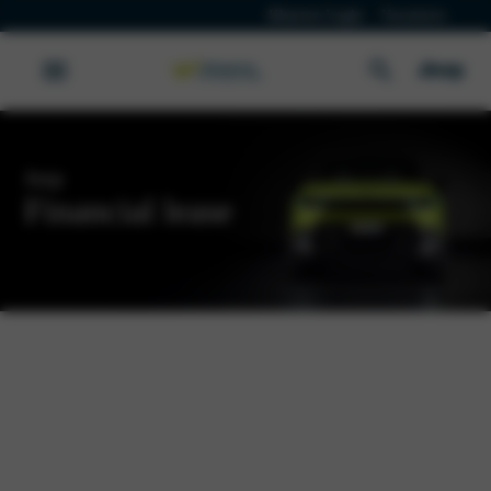
Klanten Login
Vacatures
Jeep
Financial lease