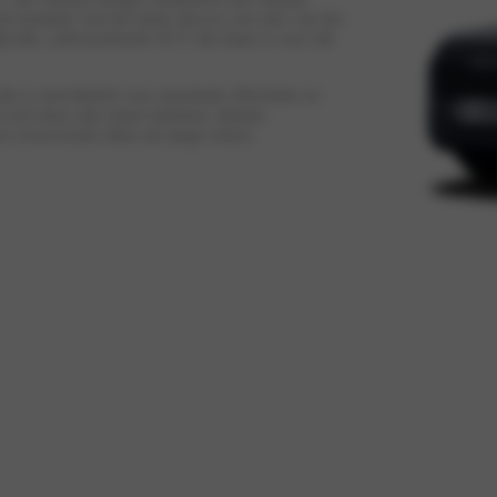
 het karakter van het merk Jaecoo: een mix van het
ijlvolle, zelfverzekerde SUV die klaar is voor elk
 die is ontwikkeld voor maximale efficiëntie en
zich door zijn ruime interieur, slimme
r zowel korte ritten als lange reizen.