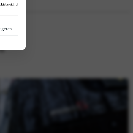
okiebeleid
. U
igeren
ag