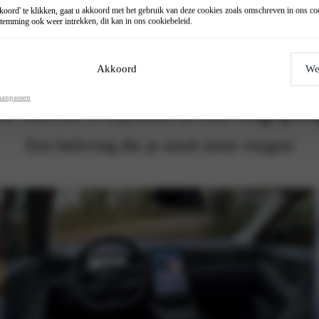
oord' te klikken, gaat u akkoord met het gebruik van deze cookies zoals omschreven in ons
co
temming ook weer intrekken, dit kan in ons
cookiebeleid
.
Akkoord
We
aanpassen
e Jaecoo 5 Hybrid in een oogopsl
Een beleving die je nooit meer vergeet