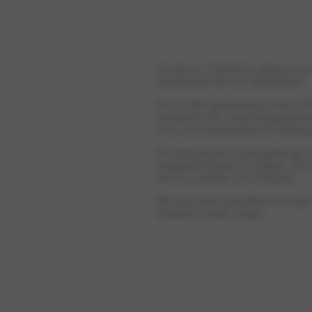
De Jaecoo 5 Hybrid is uitgerust me
samenwerkt met een elektromotor.
De 1.5-liter benzinemotor levert 
produceert. De voorwielaangedreven 
voor zowel stadsverkeer als snelweg
De elektromotor is gekoppeld aan 
brandstofverbruik te verlagen. Het 
een CO₂-emissie van 120 g/km.
Met een totale actieradius van rui
afstanden zonder zorgen.