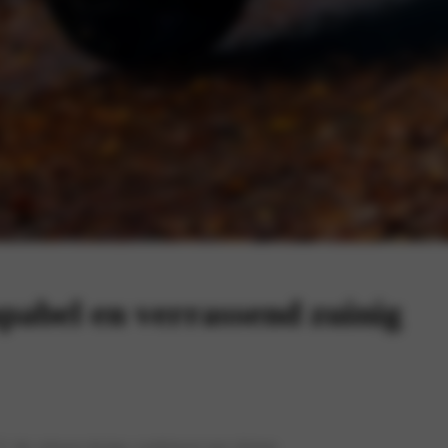
apabel en verrassend zuinig
V die robuust design combineert met slimme