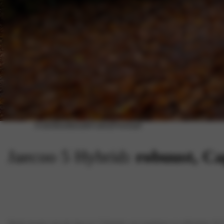
Acties
Inruiltaxatie
Galerij
Voorraad
Jaecoo 5 Hybrid
: robuust, C
Maak kennis met de Jaecoo 5 Hybrid, een moderne en efficiënte SU