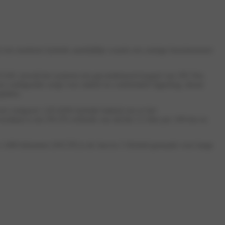
t een moderne hybride aandrijflijn waarin een zuinige benzinemotor
105 kW, terwijl het systeem een gecombineerd koppel van 295 Nm
configuratie zorgt voor stabiel en comfortabel rijgedrag, ideaal
ritten.
een compacte 1,83 kWh hybride batterij om zo het
resultaat is een WLTP-verbruik van slechts 5,3 liter per 100 km en
m 1.000 kilometer (WLTP) is de Jaecoo 5 Hybrid gemaakt voor lange