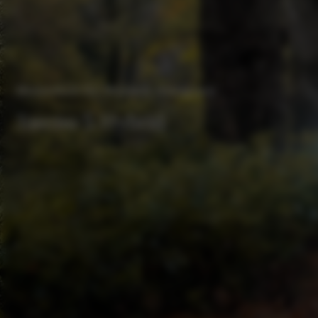
Jaecoo Seizo
Binnenkort bij Wassink Autogroep
Jaecoo 5 Hybrid
Proefrit plannen