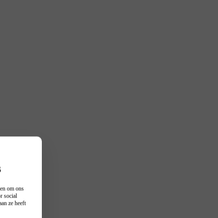
s
n en om ons
r social
an ze heeft