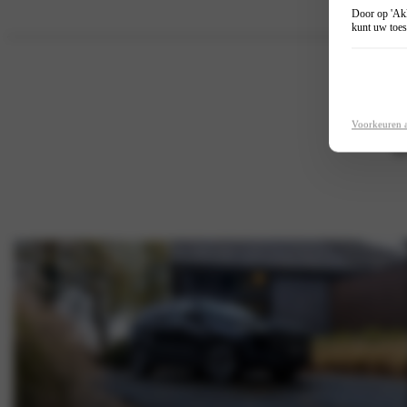
Door op 'Akk
kunt uw toes
Voorkeuren 
D