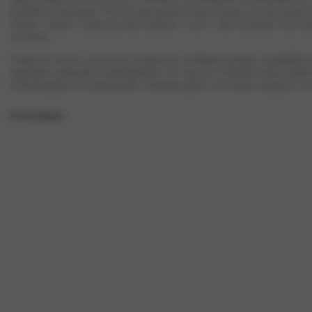
hybride technologie. Net als zijn grotere broer draagt ook dit model
Duitse
“Jäger”
(jager) en het Engelse
“cool”
. Het resultaat? Een st
avontuur.
Onder de stoere carrosserie schuilt een verfijnde hybride aandrijflijn
dagelijkse gebruiksvriendelijkheid. De Jaecoo 5 Hybrid onderscheidt 
technologieën en uitstekende verbruikscijfers. De ideale metgezel voo
Proefrit plannen