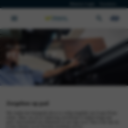
Klanten Login
Vacatures
Hyundai
PECHHULP
Werkplaatsafspraak
Zorgeloos op pad
Wij vinden het belangrijk dat je zo veilig mogelijk van A naar B kan
reizen. Maar wat als je onderweg onverhoopt te maken krijgt met
pech, bijvoorbeeld een lekkeband of een lege accu? Dan is het fijn als
je kan rekenen op de Hyundai pechhulp service.