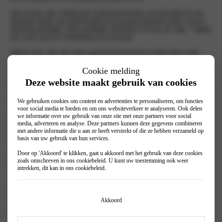
Als je jouw auto volgens het onderhoudsschema van Hyundai bij een
Hyundai-dealer laat onderhouden kun je gratis gebruik maken van de
Hyundai pechhulp. Deze pechhulp verlening is 24 uur per dag, 7 dagen
per week zowel in Nederland als in Europa.
Mocht jouw auto niet direct gerepareerd kunnen worden dan wordt
deze naar de dichtstbijzijnde Hyundai-dealer gebracht. Indien nodig
krijg je vervangend vervoer aangeboden zodat je je reis weer kan
Cookie melding
vervolgen. Mocht jouw auto niet tijdig gerepareerd kunnen worden in
Deze website maakt gebruik van cookies
het buitenland dan wordt de auto naar Nederland gerepatrieerd.
Voordelen Hyundai Pechhulp:
We gebruiken cookies om content en advertenties te personaliseren, om functies
voor social media te bieden en om ons websiteverkeer te analyseren. Ook delen
we informatie over uw gebruik van onze site met onze partners voor social
Altijd bereikbaar, 24 uur per dag, 7 dagen per week.
media, adverteren en analyse. Deze partners kunnen deze gegevens combineren
Geen andere pechhulpverlener meer nodig.
met andere informatie die u aan ze heeft verstrekt of die ze hebben verzameld op
Hulp in binnen- en buitenland (Europa) en dus ook op je huisadres.
basis van uw gebruik van hun services.
Hulp bij een lekke band, een lege accu of verkeerd getankte
brandstof.
Door op 'Akkoord' te klikken, gaat u akkoord met het gebruik van deze cookies
Gratis vervangend vervoer.
zoals omschreven in ons
cookiebeleid
. U kunt uw toestemming ook weer
De dekking is op kenteken, dus iedereen in de auto wordt geholpen.
intrekken, dit kan in ons
cookiebeleid
.
Ook als het niet je eigen auto is.
Belangrijk telefoonnummer
Akkoord
Wil je gebruik maken van de Hyundai pechhulp service neem dan
telefonisch contact op via: +31 (0)88 366 39 99 en leg de situatie uit