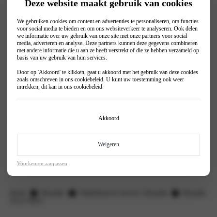
Deze website maakt gebruik van cookies
onverwachte startproblemen komt te staan.
De accu is een vitaal onderdeel van de auto, aangezien het zorgt voor
We gebruiken cookies om content en advertenties te personaliseren, om functies
de stroomvoorziening van jouw Hyundai. Gemiddeld gaat een accu 3
voor social media te bieden en om ons websiteverkeer te analyseren. Ook delen
we informatie over uw gebruik van onze site met onze partners voor social
tot 6 jaar mee. Een koude winter kan een forse aanslag zijn op de accu,
media, adverteren en analyse. Deze partners kunnen deze gegevens combineren
maar ook een warme zomerse dagen kan de capaciteit verminderen en
met andere informatie die u aan ze heeft verstrekt of die ze hebben verzameld op
de levensduur van de accu verkorten. De accu wordt ook gecontroleerd
basis van uw gebruik van hun services.
bij de APK keuring, seizoenscheck en onderhoudsbeurt.
Door op 'Akkoord' te klikken, gaat u akkoord met het gebruik van deze cookies
Via onze werkplaatsplanner maak je eenvoudig een afspraak in onze
zoals omschreven in ons
cookiebeleid
. U kunt uw toestemming ook weer
werkplaats.
intrekken, dit kan in ons
cookiebeleid
.
Akkoord
Maak eenvoudig een werkplaatsafspraak
Weigeren
Voorkeuren aanpassen
Home
Hyundai
Onderhoud en service | Hyundai
Hyundai
Accu Check