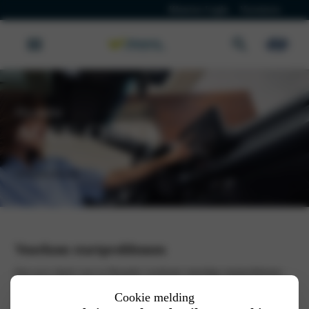
Klanten Login
Vacatures
Hyundai
ACCU CHECK
Werkplaatsafspraak
Voorkom startproblemen
Een accu check voor je Hyundai voorkomt onnodige startproblemen.
Het is vervelend om plotseling met een lege accu stil te komen staan.
Naarmate de accu ouder wordt, neemt de laadcapaciteit af. Daarom is
Cookie melding
het belangrijk om de accu tijdig te laten controleren, zodat je niet voor