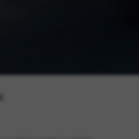
N
u en zet daarmee de maatstaaf voor toekomstige