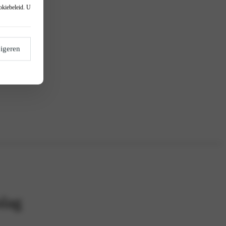
okiebeleid
. U
igeren
lag