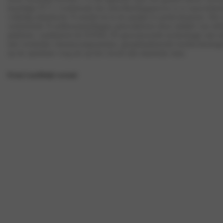
krachtige EV’s. Gedurende het ontwikkelingsproces is er nauwlettend
volledig elektrische N-model tot in de puntjes te perfectioneren. Het
veeleisende N-enthousiastelingen aanwakkeren door middel van ele
platform, combineert de IONIQ 5N geavanceerde technologie met uitz
met versterkte chassiscomponenten, geoptimaliseerde koeltechnologi
op de openbare weg als op het circuit zijn mannetje staat.
Private Lease
Bekijk voorraad