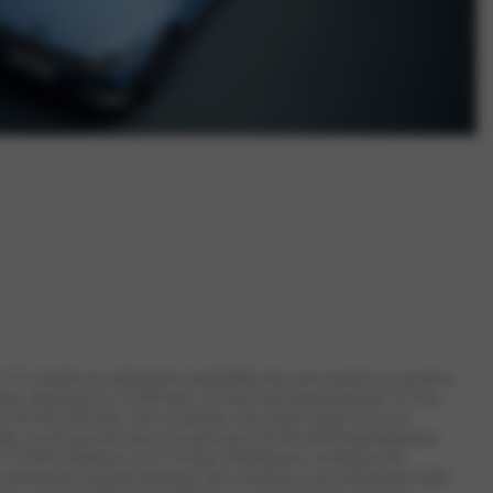
schuilt een elektrische aandrijflijn die pure kracht en reactieve
en, draaiend tot 21.000 tpm, leveren met ingeschakelde N Grin
478 kW (650 pk). Een tweetraps omvormer zorgt voor een
jflijn wordt gevoed door een geavanceerd 84 kWh-batterijpakket.
, N Drift Optimizer en N Torque Distribution verbeteren de
ntroleerde koppelverdeling. Het resultaat is een elektrische high-