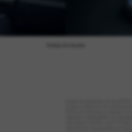
Prijslijst downloaden
Onder de motorkap van de IONIQ 5 N 
koppel combineert. De elektromotor
Boost een maximaal vermogen van 
optimale energieafgifte. De aandri
Innovatieve functies zoals N Pedal
stuurrespons en garanderen een geco