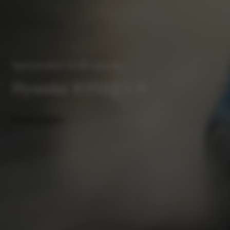
Spectaculair in elk opzicht
Hyundai IONIQ 5 N
Proefrit plannen