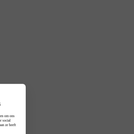
s
n en om ons
r social
an ze heeft