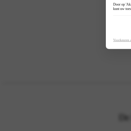
Door op 'Akk
kunt uw toes
Voorkeuren 
De