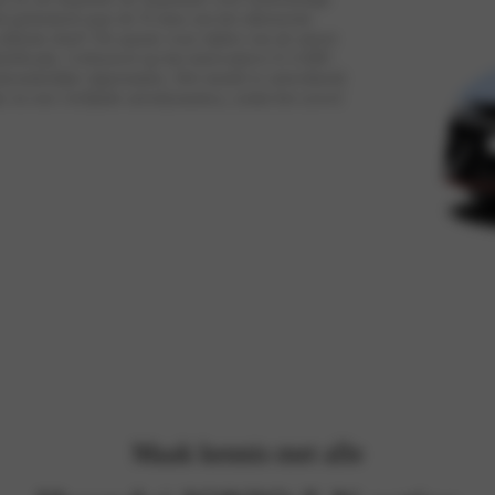
 geluisterd naar de N-fans om het allereerste
 ultieme doel? De passie voor rijden van de meest
ktrificatie. Gebouwd op het innovatieve E-GMP-
onderlijke rijprestaties. Het model is ontwikkeld
e en een verfijnde aerodynamica, zodat het zowel
Maak kennis met alle