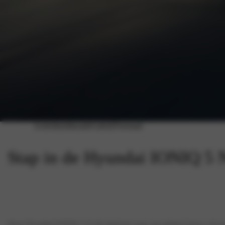
Acties
Inruiltaxatie
Galerij
Voorraad
Stap in de Hyundai IONIQ 5 
Deze Hyundai IONIQ 5 N tilt rijplezier naar een geheel nieuw nivea