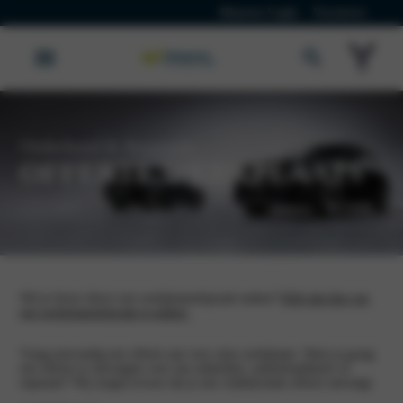
Klanten Login
Vacatures
Onderhoud & Reparatie
OFFERTE WERKPLAATS
Wil je liever direct een werkplaatsafspraak maken?
Klik dan hier om
een werkplaatsafspraak te maken.
Vraag eenvoudig een offerte aan voor onze werkplaats. Wens je graag
een offerte te ontvangen voor een onderdeel, onderhoudsbeurt of
reparatie? Wij zorgen ervoor dat je een vrijblijvende offerte ontvangt.