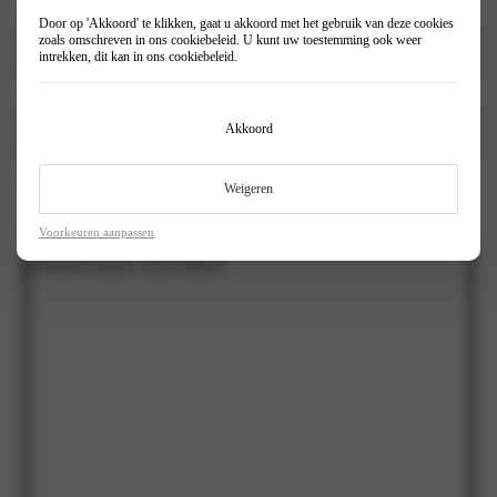
Kenteken
(Vereist)
Door op 'Akkoord' te klikken, gaat u akkoord met het gebruik van deze cookies
zoals omschreven in ons
cookiebeleid
. U kunt uw toestemming ook weer
intrekken, dit kan in ons
cookiebeleid
.
Kilometerstand
Akkoord
Vermeld hier a.u.b. de kilometerstand indien het om een offerte
Weigeren
voor een onderhoudsbeurt gaat.
Stel hier jouw vraag
Voorkeuren aanpassen