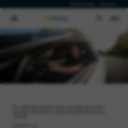
Klanten Login
Vacatures
Proefrit Voorraad
Via onderstaand formulier kun je eenvoudig een proefrit
aanvragen. Wij zullen zo spoedig mogelijk contact met je
opnemen.
Aanhef
(Vereist)