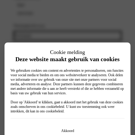
heer
mevrouw
Voornaam
(Vereist)
Achternaam
(Vereist)
Cookie melding
Deze website maakt gebruik van cookies
E-mailadres
(Vereist)
We gebruiken cookies om content en advertenties te personaliseren, om functies
voor social media te bieden en om ons websiteverkeer te analyseren. Ook delen
we informatie over uw gebruik van onze site met onze partners voor social
media, adverteren en analyse. Deze partners kunnen deze gegevens combineren
met andere informatie die u aan ze heeft verstrekt of die ze hebben verzameld op
Telefoonnummer
(Vereist)
basis van uw gebruik van hun services.
Door op 'Akkoord' te klikken, gaat u akkoord met het gebruik van deze cookies
zoals omschreven in ons
cookiebeleid
. U kunt uw toestemming ook weer
intrekken, dit kan in ons
cookiebeleid
.
Voorkeursdatum
(Vereist)
Akkoord