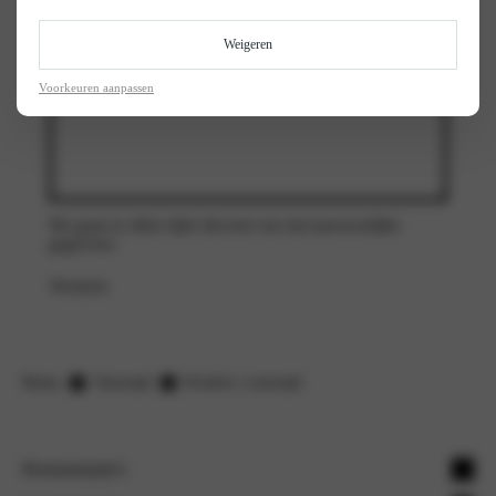
Voorkeurstijdstip
(Vereist)
Weigeren
Opmerkingen
Voorkeuren aanpassen
We gaan te allen tijde discreet om met persoonlijke
gegevens.
Versturen
Home
Voorraad
Proefrit | voorraad
Personenauto's