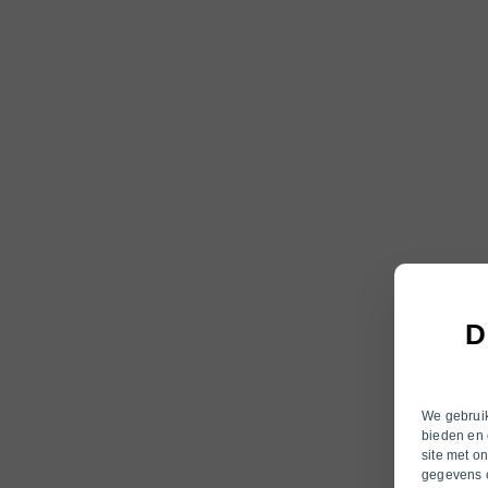
D
We gebruik
bieden en 
site met o
gegevens c