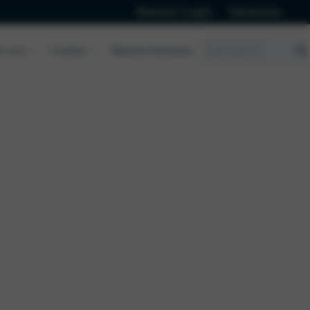
Klanten Login
Vacatures
Wassink Autolease
r ons
Contact
en
Opel
Ford
Lancia
Mhero