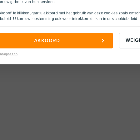
an uw gebruik van hun services.
kkoord' te klikken, gaat u akkoord met het gebruik van deze cookies zoals omsc
beleid
. U kunt uw toestemming ook weer intrekken, dit kan in ons
cookiebeleid
.
WEIG
AKKOORD
 aanpassen