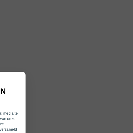
AN
al media te
 van onze
eze
 verzameld