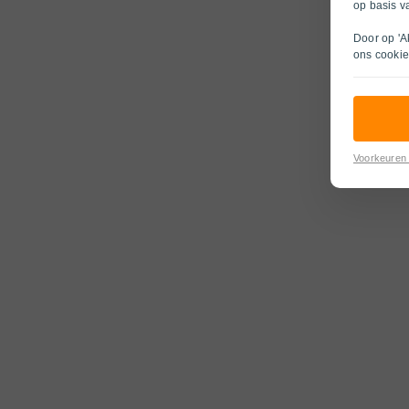
op basis v
Door op 'A
ons
cookie
Voorkeuren