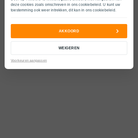
deze cookies zoals omschreven in ons
cookiebeleid
. U kunt uw
toestemming ook weer intrekken, dit kan in ons
cookiebeleid
.
AKKOORD
WEIGEREN
Voorkeuren aanpassen