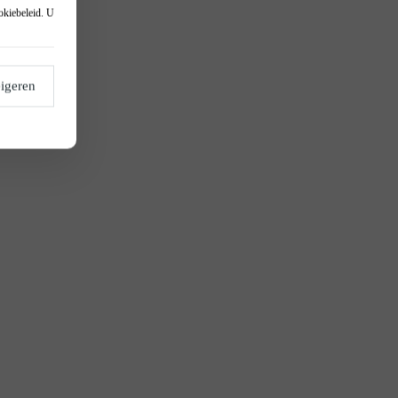
okiebeleid
. U
igeren