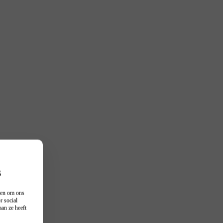
s
n en om ons
r social
an ze heeft