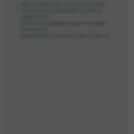
Wast en reinigt auto’s van binnen en buiten
Zorgt dat huur- en demoauto’s schoon en
volgetankt zijn
Houdt de wasinstallatie netjes en voert klein
onderhoud uit
Brengt klanten naar huis en haalt ze weer op