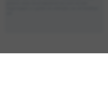
gewenst, tenzij vooraf afgestemd met onze recruiter.
Ongevraagde cv’s gelden als sollicitaties van de kandidaat
zelf.
WERKPLEZIER!
Wassink Autogroep vindt werkplezier belangrijk!
Daarom heerst er bij ons een goede sfeer en we
hebben fijne collega’s die jou graag in ons team
opnemen. Daarnaast organiseren we ook leuke
evenementen voor onze collega’s.