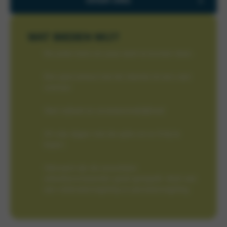
OVER ONS
WAT BIEDEN WIJ?
De juiste tools om jouw werk te kunnen doen.
Een jaarcontract met de intentie tot een vast
contract
Veel vrijheid en verantwoordelijkheid
24 vrije dagen met de optie om er 8 bij te
kopen.
Uiteraard zijn de secundaire
arbeidsvoorwaarden goed geregeld: denk aan
een reiskostenregeling en pensioenregeling.