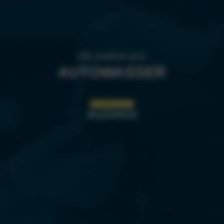
Wij zoeken jou!
AUTOWASSER
LEES VERDER
SOLLICITEER NU