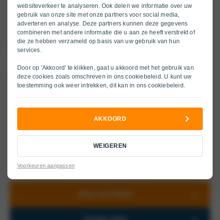
websiteverkeer te analyseren. Ook delen we informatie over uw
gebruik van onze site met onze partners voor social media,
adverteren en analyse. Deze partners kunnen deze gegevens
combineren met andere informatie die u aan ze heeft verstrekt of
die ze hebben verzameld op basis van uw gebruik van hun
DE FUNCTIE IN HET KORT
services.
Als Autowasser bij Wassink Autogroep in Winterswijk zorg
Door op 'Akkoord' te klikken, gaat u akkoord met het gebruik van
jij ervoor dat elke auto er weer stralend bij staat. Jij bent
deze cookies zoals omschreven in ons
cookiebeleid
. U kunt uw
verantwoordelijk voor het wassen en reinigen van auto’s,
toestemming ook weer intrekken, dit kan in ons
cookiebeleid
.
zowel van buiten als van binnen. Daarnaast zorg je ervoor
dat huur- en demoauto’s netjes, schoon en rijklaar zijn. Je
houdt de wasinstallatie op orde, voert kleine
AKKOORD
onderhoudswerkzaamheden uit en helpt waar nodig mee
in de werkplaats. Ook breng en haal je klanten op. Een
WEIGEREN
afwisselende functie waarin je écht het verschil maakt in
de klantbeleving.
Voorkeuren aanpassen
SOLLICITEER