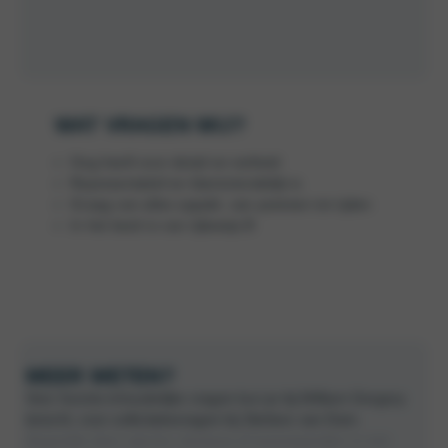
WAT VRAGEN WIJ?
Oog heeft voor detail en netheid
Representatief en klantvriendelijk is
Graag van alles oppakt, van poetsen tot rijden
In het bezit is van rijbewijs B
MEER WETEN?
Voor functie-inhoudelijke vragen kun je bij William Gregory
terecht, voor sollicitatievragen bij Stefano van Dam.
Acquisitie door zzp’ers, bureaus of tussenpartijen is niet