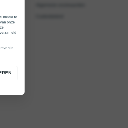
Algemene voorwaarden
Cookiebeleid
al media te
 van onze
eze
 verzameld
hreven in
EREN