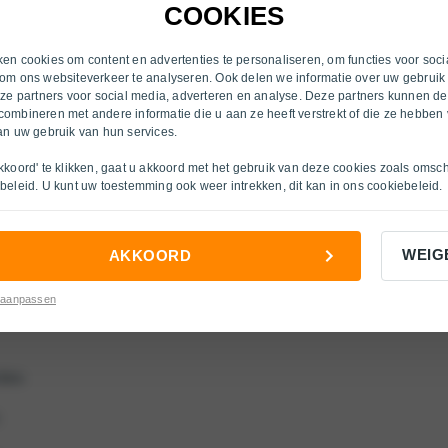
Heerlen
COOKIES
Inkoop
Hengelo (OV)
s
Over ons
en cookies om content en advertenties te personaliseren, om functies voor soci
om ons websiteverkeer te analyseren. Ook delen we informatie over uw gebruik
Nijmegen
nze partners voor social media, adverteren en analyse. Deze partners kunnen d
cties
ombineren met andere informatie die u aan ze heeft verstrekt of die ze hebben
Ruurlo
an uw gebruik van hun services.
s
Velp
kkoord' te klikken, gaat u akkoord met het gebruik van deze cookies zoals omsc
beleid
. U kunt uw toestemming ook weer intrekken, dit kan in ons
cookiebeleid
.
Venlo
ties
Venlo O/H
WEIG
AKKOORD
Venray
es
 aanpassen
Winterswijk
Zutphen
ties