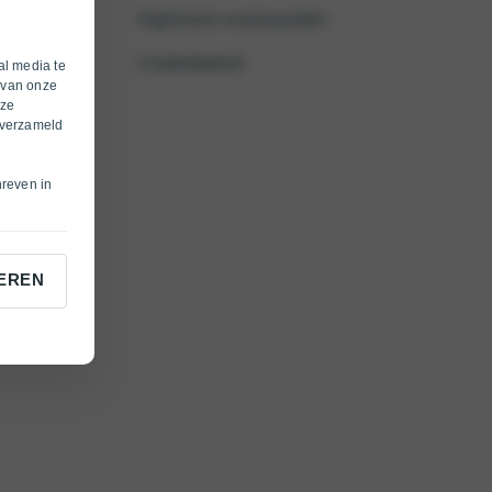
Algemene voorwaarden
Cookiebeleid
al media te
 van onze
eze
 verzameld
hreven in
EREN