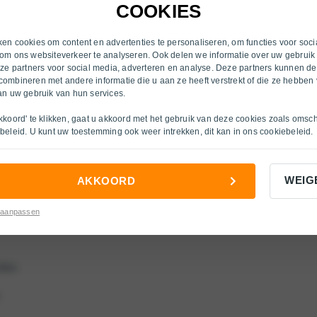
Heerlen
COOKIES
Inkoop
Hengelo (OV)
s
Over ons
en cookies om content en advertenties te personaliseren, om functies voor soci
om ons websiteverkeer te analyseren. Ook delen we informatie over uw gebruik
Nijmegen
nze partners voor social media, adverteren en analyse. Deze partners kunnen d
cties
ombineren met andere informatie die u aan ze heeft verstrekt of die ze hebben
Ruurlo
an uw gebruik van hun services.
s
Velp
kkoord' te klikken, gaat u akkoord met het gebruik van deze cookies zoals omsc
beleid
. U kunt uw toestemming ook weer intrekken, dit kan in ons
cookiebeleid
.
Venlo
ties
Venlo O/H
WEIG
AKKOORD
Venray
es
 aanpassen
Winterswijk
Zutphen
ties