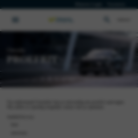
Klanten Login
Vacatures
Omoda
PROEFRIT
Via onderstaand formulier kun je eenvoudig een proefrit aanvragen.
Wij zullen zo spoedig mogelijk contact met je opnemen.
Aanhef
(Vereist)
heer
mevrouw