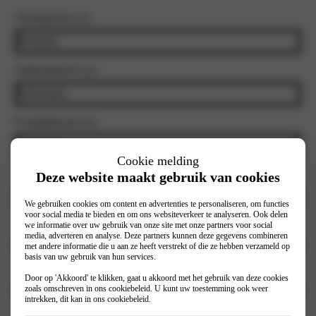
Voornaam
(Vereist)
Achternaam
(Vereist)
E-mailadres
(Vereist)
Cookie melding
Deze website maakt gebruik van cookies
Telefoonnummer
(Vereist)
We gebruiken cookies om content en advertenties te personaliseren, om functies
voor social media te bieden en om ons websiteverkeer te analyseren. Ook delen
we informatie over uw gebruik van onze site met onze partners voor social
Selecteer vestiging
(Vereist)
media, adverteren en analyse. Deze partners kunnen deze gegevens combineren
met andere informatie die u aan ze heeft verstrekt of die ze hebben verzameld op
basis van uw gebruik van hun services.
Model
(Vereist)
Door op 'Akkoord' te klikken, gaat u akkoord met het gebruik van deze cookies
zoals omschreven in ons
cookiebeleid
. U kunt uw toestemming ook weer
intrekken, dit kan in ons
cookiebeleid
.
Voorkeursdatum
(Vereist)