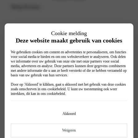
Bekijk Brochure
Cookie melding
Deze website maakt gebruik van cookies
We gebruiken cookies om content en advertenties te personaliseren, om functies
voor social media te bieden en om ons websiteverkeer te analyseren. Ook delen
we informatie over uw gebruik van onze site met onze partners voor social
media, adverteren en analyse. Deze partners kunnen deze gegevens combineren
met andere informatie die u aan ze heeft verstrekt of die ze hebben verzameld op
basis van uw gebruik van hun services.
Door op 'Akkoord' te klikken, gaat u akkoord met het gebruik van deze cookies
Omoda 9
zoals omschreven in ons
cookiebeleid
. U kunt uw toestemming ook weer
intrekken, dit kan in ons
cookiebeleid
.
Bekijk Brochure
Akkoord
Weigeren