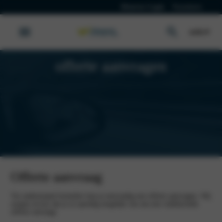
Klanten Login
Vacatures
offerte aanvragen
Offerte aanvraag
Via onderstaand formulier kun je eenvoudig een offerte aanvragen. Wij
zorgen ervoor dat je zo spoedig mogelijk van ons een vrijblijvende
offerte ontvangt.