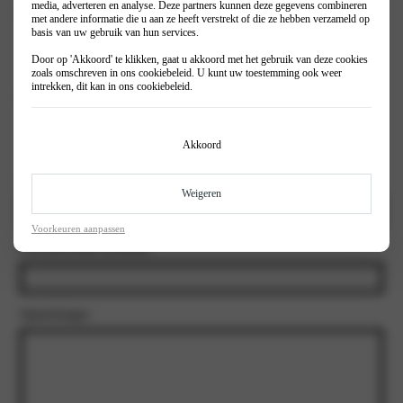
media, adverteren en analyse. Deze partners kunnen deze gegevens combineren
Interesse in:
met andere informatie die u aan ze heeft verstrekt of die ze hebben verzameld op
basis van uw gebruik van hun services.
Prive
Zakelijk
Door op 'Akkoord' te klikken, gaat u akkoord met het gebruik van deze cookies
zoals omschreven in ons
cookiebeleid
. U kunt uw toestemming ook weer
intrekken, dit kan in ons
cookiebeleid
.
Inruil auto?
(Vereist)
Ja
Nee
Akkoord
Kenteken
Weigeren
Voorkeuren aanpassen
Kilometerstand Inruilauto
Opmerkingen