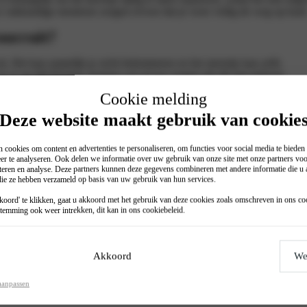
 vakkundige monteurs zorgen ervoor dat je weer veilig de weg op kun
oorruit?
zit. Het kan namelijk je zicht belemmeren en het sterretje kan zelfs
je er op tijd bij bent, kunnen wij ervoor zorgen dat dit niet gebeurt.
 Wanneer deze groter is dan 3 centimeter (€2 muntstuk), dan zal de
Cookie melding
Deze website maakt gebruik van cookie
 cookies om content en advertenties te personaliseren, om functies voor social media te biede
overzekering die je hebt afgesloten. Sommige autoverzekeringen
er te analyseren. Ook delen we informatie over uw gebruik van onze site met onze partners voo
vice regelen wij de afhandeling van de reparatie rechtstreeks met
teren en analyse. Deze partners kunnen deze gegevens combineren met andere informatie die u a
 mee te nemen. Als de ruit vervangen moet worden, betaal je enkel
 die ze hebben verzameld op basis van uw gebruik van hun services.
oord' te klikken, gaat u akkoord met het gebruik van deze cookies zoals omschreven in ons
co
temming ook weer intrekken, dit kan in ons
cookiebeleid
.
. Kom langs met jouw Mhero voor een seizoenscheck of
Akkoord
We
aanpassen