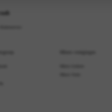
raak
Ruitenservice
togroep
Mhero vestigingen
praak
Mhero Arnhem
Mhero Venlo
ng