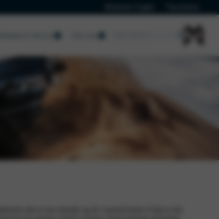
Klanten Login
Vacatures
erhoud en Service
Over ons
Nieuws
beuren dat er een steentje op de voorruit komt of dat er iets
tgroeit tot een grotere scheur of barst. Kom daarom snel langs