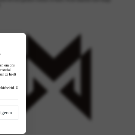
t
s
n en om ons
r social
an ze heeft
okiebeleid
. U
igeren