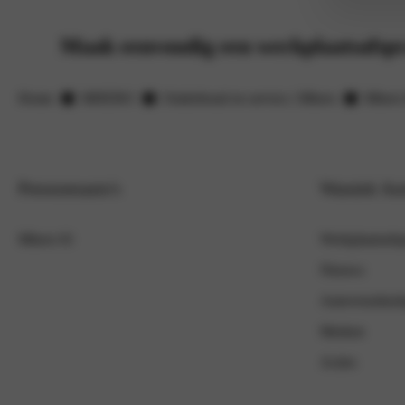
Maak eenvoudig een werkplaatsafsp
Home
MHERO
Onderhoud en service | Mhero
Mhero 
Personenauto's
Wassink Au
Mhero 01
Werkplaatsafs
Nieuws
Autoverzekeri
Merken
Acties