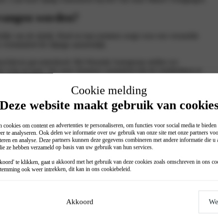
vangen worden?
ijk van de rijstijl. Hard en laat remmen zorgt voor een versnelde
n verminderd de slijtage aanzienlijk.
chijven gecontroleerd. Bij Wassink Autogroep stellen we
 de weg op gaat. Als onze monteur constateert dat de remblokken te
g vervangen worden.
Cookie melding
Deze website maakt gebruik van cookie
 cookies om content en advertenties te personaliseren, om functies voor social media te biede
er te analyseren. Ook delen we informatie over uw gebruik van onze site met onze partners voo
teren en analyse. Deze partners kunnen deze gegevens combineren met andere informatie die u a
 die ze hebben verzameld op basis van uw gebruik van hun services.
oord' te klikken, gaat u akkoord met het gebruik van deze cookies zoals omschreven in ons
co
temming ook weer intrekken, dit kan in ons
cookiebeleid
.
Akkoord
We