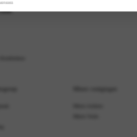
aanpassen
raak
 Remblokken
togroep
Mhero vestigingen
praak
Mhero Arnhem
Mhero Venlo
ng