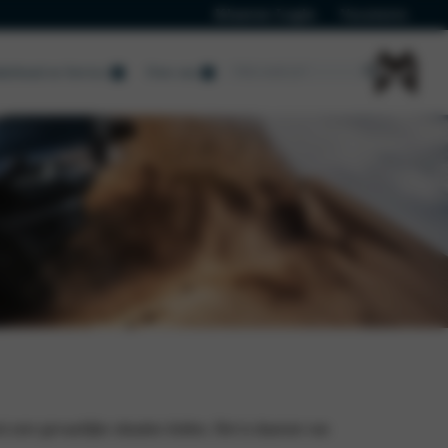
Klanten Login
Vacatures
erhoud en Service
Over ons
Nieuws
er gevaarlijke situaties leiden. Het is daarom van