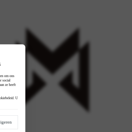
s
n en om ons
r social
an ze heeft
okiebeleid
. U
igeren