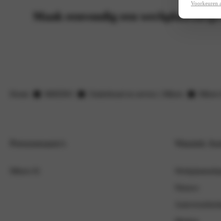
Voorkeuren 
Maak eenvoudig een werkplaatsafsp
Home
MHERO
Onderhoud en service | Mhero
Mhero
Personenauto's
Wassink Au
Mhero 01
Werkplaatsafs
Nieuws
Autoverzekeri