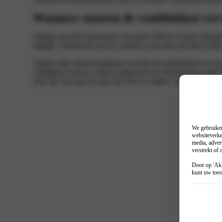
Wanneer moeten de remblokken ver
Slijtage aan het remsysteem van jouw Mhero is sterk afhankel
slijtage. Anticiperen op het verkeer en de auto uit laten rolle
Tijdens elke onderhoudsbeurt worden de remblokken en rems
veiligheid voorop, zodat je altijd met een betrouwbare auto
dun zijn om nog een jaar mee door te rijden, zullen ze tijdi
We gebruiken
websiteverke
media, adver
verstrekt of
Door op 'Akk
kunt uw toes