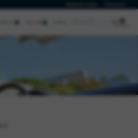
Klanten Login
Vacatures
Contact
Service
Over ons
t of