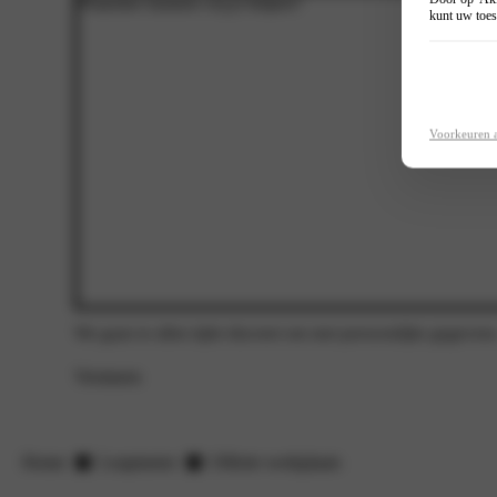
kunt uw toes
Voorkeuren 
We gaan te allen tijde discreet om met persoonlijke gegevens
Versturen
Home
Leapmotor
Offerte werkplaats