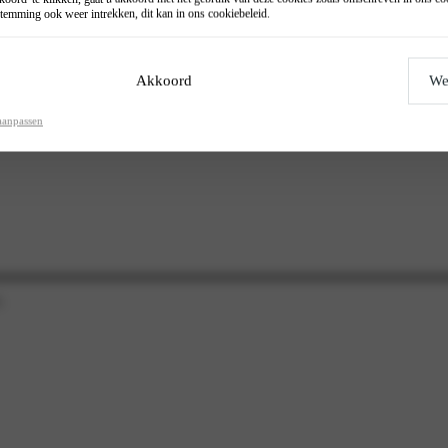
temming ook weer intrekken, dit kan in ons
cookiebeleid
.
Akkoord
We
aanpassen
.