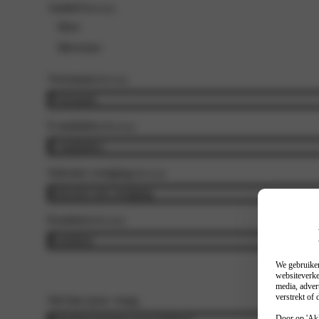
Aanhef
(Vereist)
Heer
Mevrouw
Voornaam
(Vereist)
E-mailadres
(Vereist)
Selecteer vestiging
(Vereist)
Kenteken
(Vereist)
We gebruiken
websiteverke
media, adver
verstrekt of
Stel hier jouw vraag
Door op 'Akk