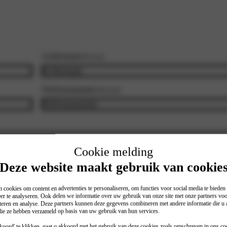
Achternaam
(Vereist)
Telefoonnummer
(Vereist)
Cookie melding
Kilometerstand
Deze website maakt gebruik van cookie
Vermeld hier a.u.b. de kilometerstand indien het om een of
 cookies om content en advertenties te personaliseren, om functies voor social media te biede
er te analyseren. Ook delen we informatie over uw gebruik van onze site met onze partners voo
een onderhoudsbeurt gaat.
teren en analyse. Deze partners kunnen deze gegevens combineren met andere informatie die u a
 die ze hebben verzameld op basis van uw gebruik van hun services.
oord' te klikken, gaat u akkoord met het gebruik van deze cookies zoals omschreven in ons
co