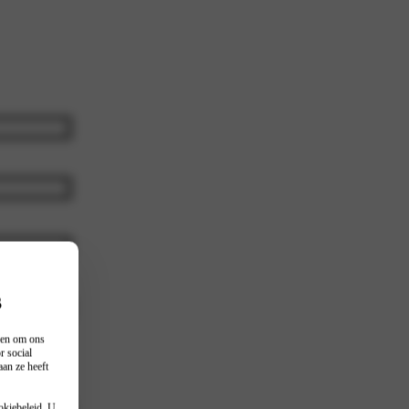
s
ferte voor
n en om ons
r social
an ze heeft
okiebeleid
. U