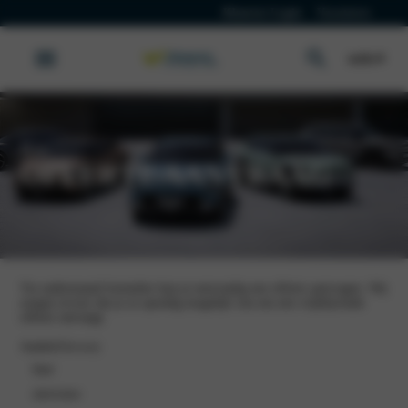
Klanten Login
Vacatures
Kia
OFFERTE AANVRAAG
Via onderstaand formulier kun je eenvoudig een offerte aanvragen. Wij
zorgen ervoor dat je zo spoedig mogelijk van ons een vrijblijvende
offerte ontvangt.
Aanhef
(Vereist)
heer
mevrouw