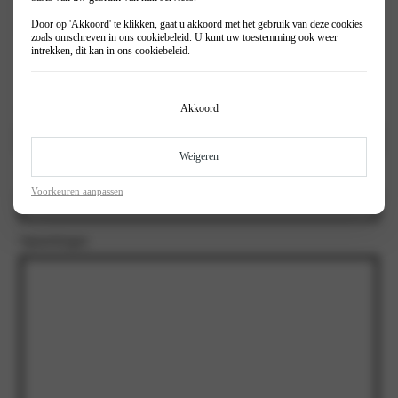
Door op 'Akkoord' te klikken, gaat u akkoord met het gebruik van deze cookies
Inruil auto?
(Vereist)
zoals omschreven in ons
cookiebeleid
. U kunt uw toestemming ook weer
Ja
intrekken, dit kan in ons
cookiebeleid
.
Nee
Akkoord
Kenteken
Weigeren
Kilometerstand Inruilauto
Voorkeuren aanpassen
Opmerkingen