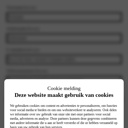
Voornaam
(Vereist)
Achternaam
(Vereist)
E-mailadres
(Vereist)
Telefoonnummer
(Vereist)
Cookie melding
Selecteer vestiging
(Vereist)
Deze website maakt gebruik van cookies
We gebruiken cookies om content en advertenties te personaliseren, om functies
Interesse in:
voor social media te bieden en om ons websiteverkeer te analyseren. Ook delen
we informatie over uw gebruik van onze site met onze partners voor social
Prive
media, adverteren en analyse. Deze partners kunnen deze gegevens combineren
met andere informatie die u aan ze heeft verstrekt of die ze hebben verzameld op
Zakelijk
basis van uw gebruik van hun services.