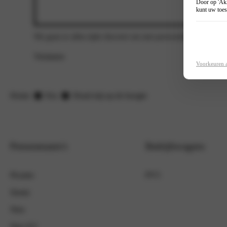
Door op 'Akk
kunt uw toes
We gaan te allen tijde discreet om met persoonlijke gegevens
Versturen
Voorkeuren 
Home
Kia
Houd mij op de hoogte
Personenauto's
Bedrijfswagens
Picanto
PV5
Stonic
Niro
Niro EV