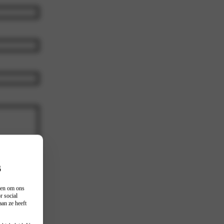
s
n en om ons
r social
an ze heeft