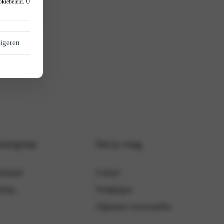
okiebeleid
. U
igeren
Autogroep
Stel je vraag
fspraak
Contact
ering
Vestigingen
Algemene voorwaarden