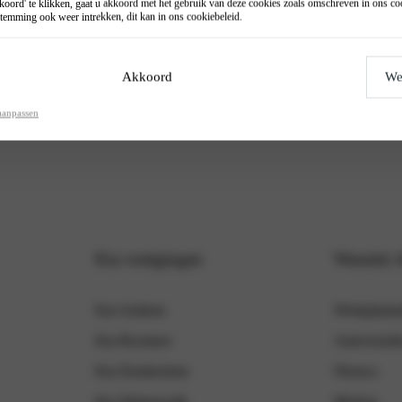
oord' te klikken, gaat u akkoord met het gebruik van deze cookies zoals omschreven in ons
co
temming ook weer intrekken, dit kan in ons
cookiebeleid
.
.
Akkoord
We
aanpassen
Kia vestigingen
Wassink 
Kia Arnhem
Werkplaatsa
Kia Boxmeer
Autoverzek
Kia Doetinchem
Nieuws
Kia Winterswijk
Merken