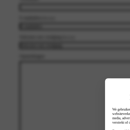
E-mailadres
(Vereist)
Selecteer een vestiging
(Vereist)
Opmerkingen
We gebruiken
websiteverke
media, adver
verstrekt of