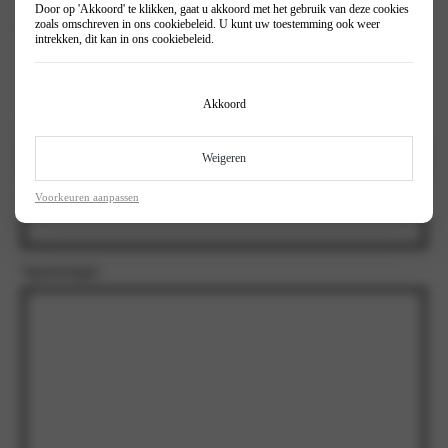
Door op 'Akkoord' te klikken, gaat u akkoord met het gebruik van deze cookies
zoals omschreven in ons
cookiebeleid
. U kunt uw toestemming ook weer
Inruil auto?
(Vereist)
intrekken, dit kan in ons
cookiebeleid
.
Ja
Nee
Akkoord
Kenteken
Weigeren
Kilometerstand Inruilauto
Voorkeuren aanpassen
Opmerkingen