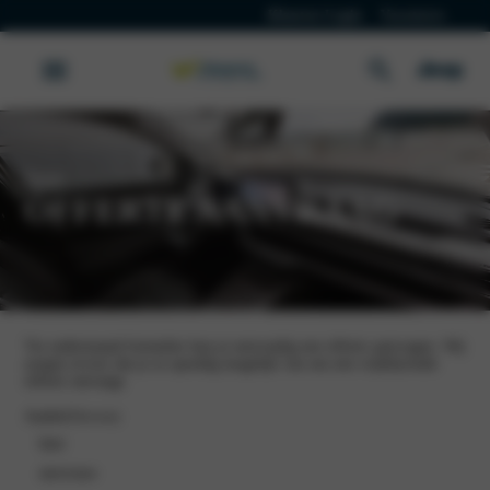
Klanten Login
Vacatures
Jeep
OFFERTE AANVRAAG
Via onderstaand formulier kun je eenvoudig een offerte aanvragen. Wij
zorgen ervoor dat je zo spoedig mogelijk van ons een vrijblijvende
offerte ontvangt.
Aanhef
(Vereist)
heer
mevrouw