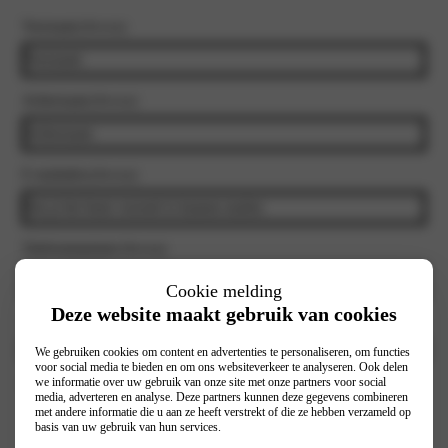
Voornaam
(Vereist)
Achternaam
(Vereist)
E-mailadres
(Vereist)
Telefoonnummer
(Vereist)
Cookie melding
Deze website maakt gebruik van cookies
Selecteer vestiging
(Vereist)
We gebruiken cookies om content en advertenties te personaliseren, om functies
voor social media te bieden en om ons websiteverkeer te analyseren. Ook delen
we informatie over uw gebruik van onze site met onze partners voor social
Interesse in:
media, adverteren en analyse. Deze partners kunnen deze gegevens combineren
Prive
met andere informatie die u aan ze heeft verstrekt of die ze hebben verzameld op
basis van uw gebruik van hun services.
Zakelijk