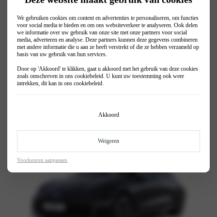
We gebruiken cookies om content en advertenties te personaliseren, om functies
voor social media te bieden en om ons websiteverkeer te analyseren. Ook delen
we informatie over uw gebruik van onze site met onze partners voor social
media, adverteren en analyse. Deze partners kunnen deze gegevens combineren
met andere informatie die u aan ze heeft verstrekt of die ze hebben verzameld op
basis van uw gebruik van hun services.
Door op 'Akkoord' te klikken, gaat u akkoord met het gebruik van deze cookies
zoals omschreven in ons
cookiebeleid
. U kunt uw toestemming ook weer
intrekken, dit kan in ons
cookiebeleid
.
Hyundai IONIQ 5
Bekijk Prijslijst
Akkoord
Weigeren
Voorkeuren aanpassen