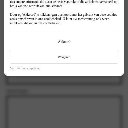
met andere informatie die u aan ze heeft verstrekt of die ze hebben verzameld op
Prive
basis van uw gebruik van hun services.
Zakelijk
Door op 'Akkoord' te klikken, gaat u akkoord met het gebruik van deze cookies
zoals omschreven in ons
cookiebeleid
. U kunt uw toestemming ook weer
Inruil auto?
(Vereist)
intrekken, dit kan in ons
cookiebeleid
.
Ja
Nee
Akkoord
Kenteken
Weigeren
Voorkeuren aanpassen
Kilometerstand Inruilauto
Opmerkingen