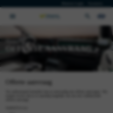
Klanten Login
Vacatures
Hyundai
OFFERTE AANVRAAG
Offerte aanvraag
Via onderstaand formulier kun je eenvoudig een offerte aanvragen. Wij
zorgen ervoor dat je zo spoedig mogelijk van ons een vrijblijvende
offerte ontvangt.
Aanhef
(Vereist)