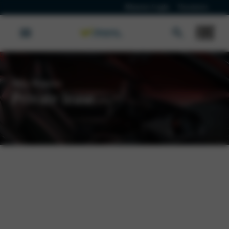
Klanten Login
Vacatures
Alfa Romeo
Private lease