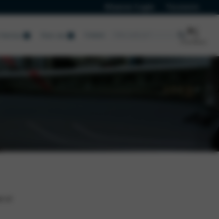
Klanten Login
Vacatures
Contact
Service
Over ons
t of