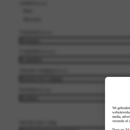
Aanhef
(Vereist)
Heer
Mevrouw
Voornaam
(Vereist)
E-mailadres
(Vereist)
Selecteer vestiging
(Vereist)
Kenteken
(Vereist)
We gebruiken
websiteverke
media, adver
verstrekt of
Stel hier jouw vraag
Door op 'Akk