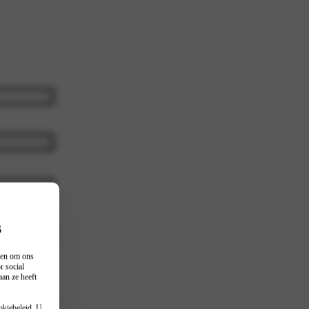
s
ferte voor
n en om ons
r social
an ze heeft
okiebeleid
. U