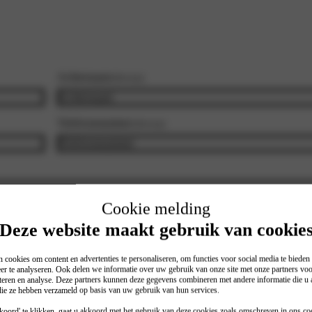
Achternaam
(Vereist)
Telefoonnummer
(Vereist)
Cookie melding
Kilometerstand
Deze website maakt gebruik van cookie
Vermeld hier a.u.b. de kilometerstand indien het om een of
 cookies om content en advertenties te personaliseren, om functies voor social media te biede
er te analyseren. Ook delen we informatie over uw gebruik van onze site met onze partners voo
een onderhoudsbeurt gaat.
teren en analyse. Deze partners kunnen deze gegevens combineren met andere informatie die u a
 die ze hebben verzameld op basis van uw gebruik van hun services.
oord' te klikken, gaat u akkoord met het gebruik van deze cookies zoals omschreven in ons
co