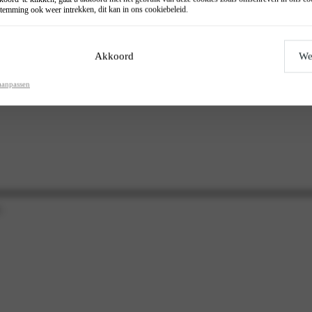
temming ook weer intrekken, dit kan in ons
cookiebeleid
.
Akkoord
We
aanpassen
.