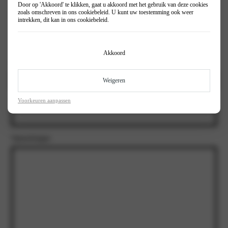
Door op 'Akkoord' te klikken, gaat u akkoord met het gebruik van deze cookies
zoals omschreven in ons
cookiebeleid
. U kunt uw toestemming ook weer
Inruil auto?
(Vereist)
intrekken, dit kan in ons
cookiebeleid
.
Ja
Nee
Akkoord
Kenteken
Weigeren
Kilometerstand Inruilauto
Voorkeuren aanpassen
Opmerkingen