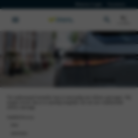
Klanten Login
Vacatures
DS Automobiles
Offerte aanvraag
Via onderstaand formulier kun je eenvoudig een offerte aanvragen. Wij
zorgen ervoor dat je zo spoedig mogelijk van ons een vrijblijvende
offerte ontvangt.
Aanhef
(Vereist)
heer
mevrouw