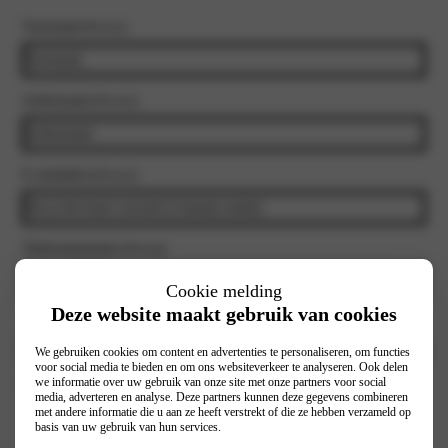
Voornaam
(Vereist)
Achternaam
(Vereist)
E-mailadres
(Vereist)
Telefoonnummer
(Vereist)
Cookie melding
Deze website maakt gebruik van cookies
Selecteer vestiging
(Vereist)
We gebruiken cookies om content en advertenties te personaliseren, om functies
voor social media te bieden en om ons websiteverkeer te analyseren. Ook delen
we informatie over uw gebruik van onze site met onze partners voor social
Interesse in:
media, adverteren en analyse. Deze partners kunnen deze gegevens combineren
Prive
met andere informatie die u aan ze heeft verstrekt of die ze hebben verzameld op
basis van uw gebruik van hun services.
Zakelijk