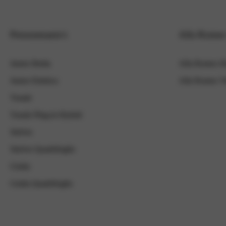
Personenauto's
Alfa Romeo 
Junior Ibrida
Alfa Romeo Hen
Junior Elettrica
Alfa Romeo V
Tonale
Tonale Plug-in Hybrid
Stelvio
Stelvio Quadrifoglio
Giulia
Giulia Quadrifoglio