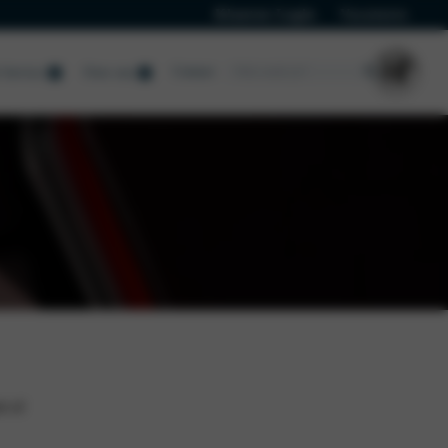
Klanten Login
Vacatures
Contact
Service
Over ons
t of