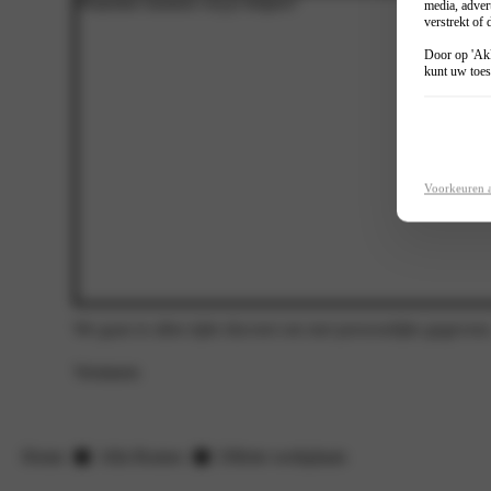
media, adver
verstrekt of
Door op 'Akk
kunt uw toes
Voorkeuren 
We gaan te allen tijde discreet om met persoonlijke gegevens
Versturen
Home
Alfa Romeo
Offerte werkplaats