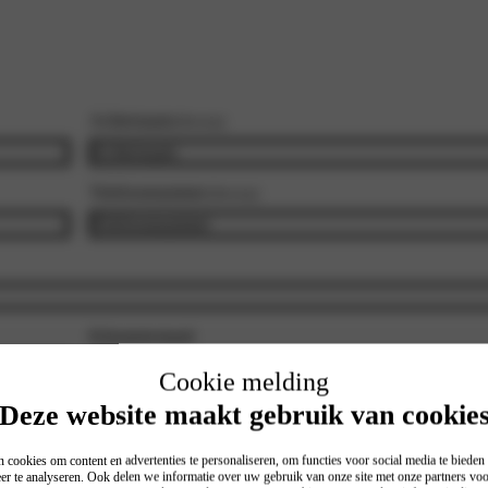
Achternaam
(Vereist)
Telefoonnummer
(Vereist)
Kilometerstand
Cookie melding
Vermeld hier a.u.b. de kilometerstand indien het om een of
Deze website maakt gebruik van cookie
een onderhoudsbeurt gaat.
 cookies om content en advertenties te personaliseren, om functies voor social media te biede
er te analyseren. Ook delen we informatie over uw gebruik van onze site met onze partners voo