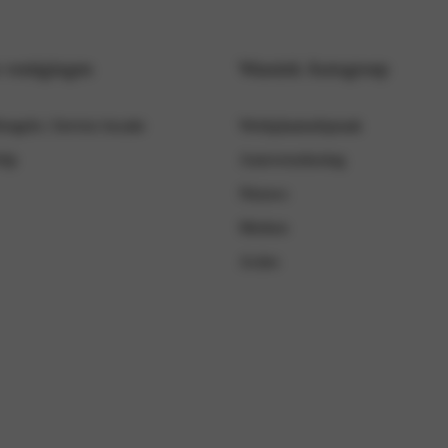
vestigingen
Wassink Autogroep
gelo | Service locatie
Werkplaatsafspraak
elp
Autoverzekering
Nieuws
Merken
Acties