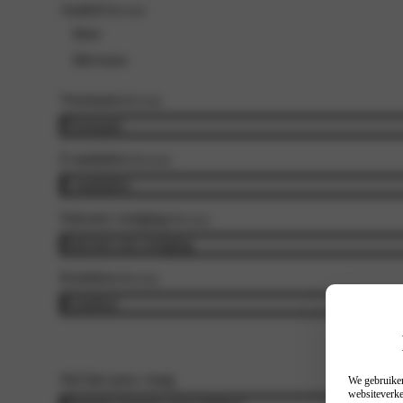
Aanhef
(Vereist)
Heer
Mevrouw
Voornaam
(Vereist)
E-mailadres
(Vereist)
Selecteer vestiging
(Vereist)
Kenteken
(Vereist)
Stel hier jouw vraag
We gebruiken
websiteverke