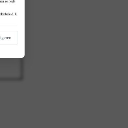
an ze heeft
okiebeleid
. U
igeren